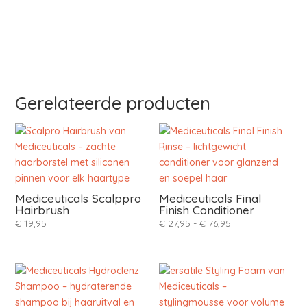
Gerelateerde producten
Mediceuticals Scalppro
Mediceuticals Final
Hairbrush
Finish Conditioner
Prijsklasse:
€
19,95
€
27,95
-
€
76,95
€ 27,95
tot
€ 76,95