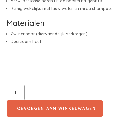
Verwijder losse haren uit de borstel na gebruik.
Reinig wekelijks met lauw water en milde shampoo.
Materialen
Zwijnenhaar (diervriendelijk verkregen)
Duurzaam hout
Ornatiq
Boar
Brush
Travel
TOEVOEGEN AAN WINKELWAGEN
Size
aantal