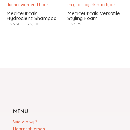
Mediceuticals
Mediceuticals Versatile
Hydroclenz Shampoo
Styling Foam
Prijsklasse:
€
23,50
-
€
62,50
€
23,95
€ 23,50
tot
€ 62,50
MENU
Wie zijn wij?
Haarproblemen