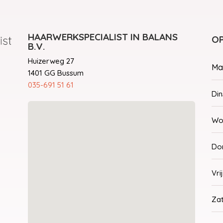
HAARWERKSPECIALIST IN BALANS
OP
B.V.
Huizerweg 27
Ma
1401 GG Bussum
035-691 51 61
Di
Wo
Do
Vri
Za