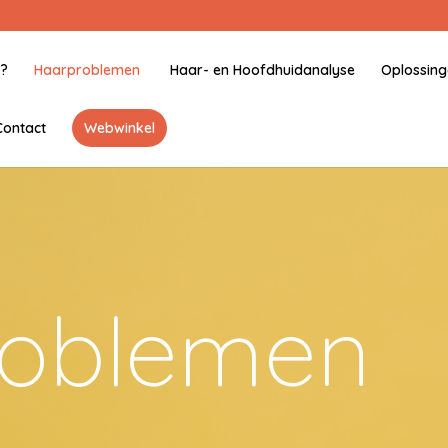
j?
Haarproblemen
Haar- en Hoofdhuidanalyse
Oplossin
Contact
Webwinkel
roblemen