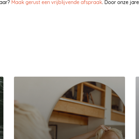
haar?
Maak gerust een vrijblijvende afspraak
. Door onze jar