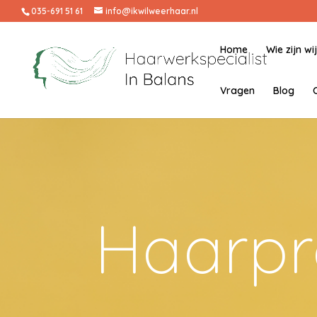
035-691 51 61
info@ikwilweerhaar.nl
Home
Wie zijn wi
Vragen
Blog
Haarp