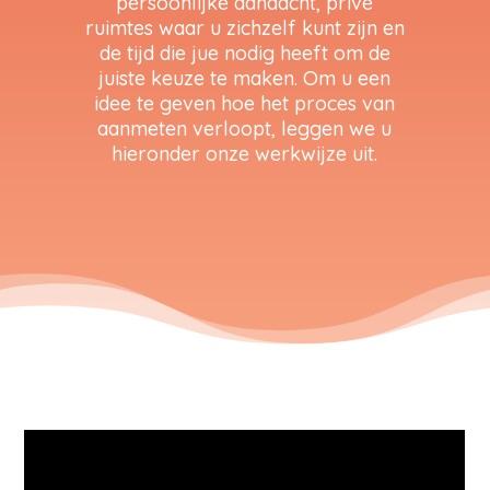
persoonlijke aandacht, privé
ruimtes waar u zichzelf kunt zijn en
de tijd die jue nodig heeft om de
juiste keuze te maken. Om u een
idee te geven hoe het proces van
aanmeten verloopt, leggen we u
hieronder onze werkwijze uit.