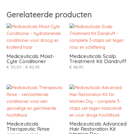
Gerelateerde producten
Mediceuticals Moist-
Mediceuticals Scalp
Cyte Conditioner
Treatment Kit Dandruff
Prijsklasse:
€
30,50
-
€
82,95
€
68,95
€ 30,50
tot
€ 82,95
Mediceuticals
Mediceuticals Advanced
Therapeutic Rinse
Hair Restoration Kit
Women Dry