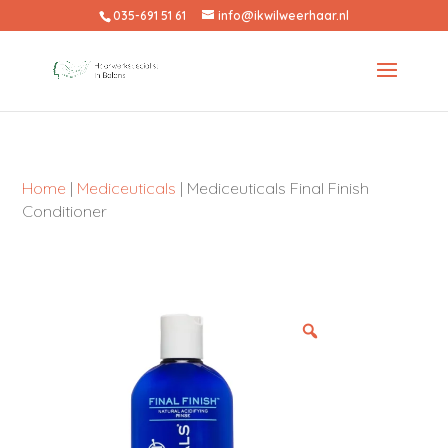
035-691 51 61
info@ikwilweerhaar.nl
Home
|
Mediceuticals
| Mediceuticals Final Finish
Conditioner