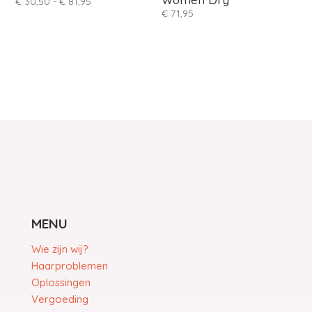
Prijsklasse:
€
30,50
-
€
81,95
€
71,95
€ 30,50
tot
€ 81,95
MENU
Wie zijn wij?
Haarproblemen
Oplossingen
Vergoeding