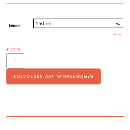
Inhoud
Wissen
€
27,95
Mediceuticals
Final
Finish
Conditioner
TOEVOEGEN AAN WINKELWAGEN
aantal