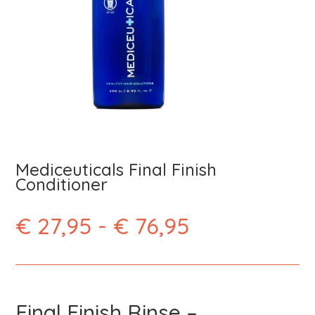
Mediceuticals Final Finish
Conditioner
Prijsklasse:
€
27,95
-
€
76,95
€ 27,95
tot
€ 76,95
Final Finish Rinse –