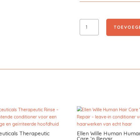
Haarwerkspecialist
TOEVOEG
In
Balans
Conditioner
kunsthaar
aantal
uticals Therapeutic
Ellen Wille Human Human
Care ‘n Repair