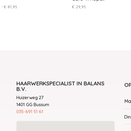
Prijsklasse:
-
€
81,95
€
29,95
€ 30,50
tot
€ 81,95
HAARWERKSPECIALIST IN BALANS
OP
B.V.
Huizerweg 27
Ma
1401 GG Bussum
035-691 51 61
Di