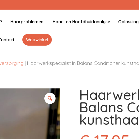
j?
Haarproblemen
Haar- en Hoofdhuidanalyse
Oplossin
Contact
Webwinkel
verzorging
| Haarwerkspecialist In Balans Conditioner kunsth
Haarwerk
Balans C
kunsthaa