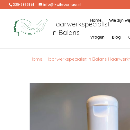
035-691 51 61
info@ikwilweerhaar.nl
Home
Wie zijn wi
Vragen
Blog
Home
|
Haarwerkspecialist In Balans Haarwerk