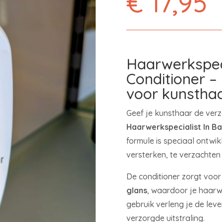
€
17,95
Haarwerkspeci
Conditioner –
voor kunstha
Geef je kunsthaar de verz
Haarwerkspecialist In Ba
formule is speciaal ontwi
versterken, te verzachten 
De conditioner zorgt voo
glans
, waardoor je haarwe
gebruik verleng je de le
verzorgde uitstraling.