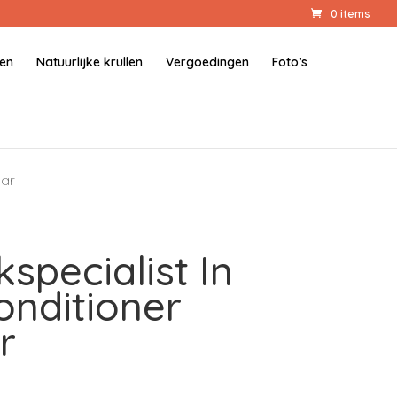
0 items
gen
Natuurlijke krullen
Vergoedingen
Foto’s
aar
specialist In
onditioner
r