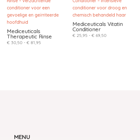
Mediceuticals Vitatin
Conditioner
Mediceuticals
Prijsklasse:
€
25,95
-
€
69,50
Therapeutic Rinse
Prijsklasse:
€ 25,95
€
30,50
-
€
81,95
€ 30,50
tot
tot
€ 69,50
€ 81,95
MENU