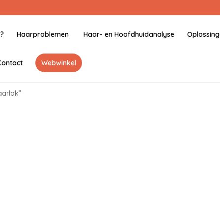
j?
Haarproblemen
Haar- en Hoofdhuidanalyse
Oplossin
Contact
Webwinkel
aarlak”