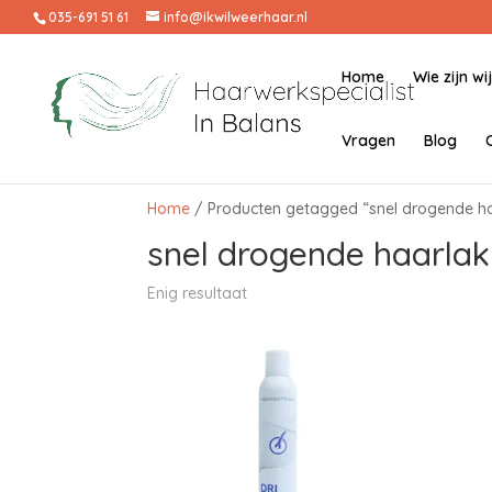
035-691 51 61
info@ikwilweerhaar.nl
Home
Wie zijn wi
Vragen
Blog
Home
/ Producten getagged “snel drogende h
snel drogende haarlak
Enig resultaat