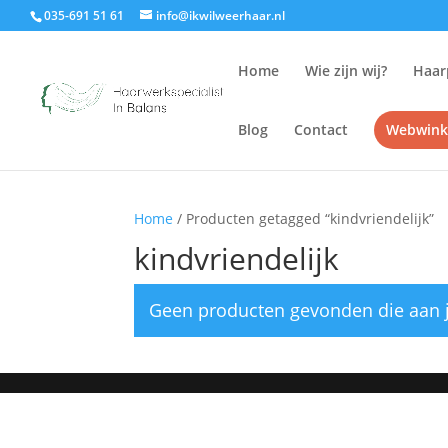
035-691 51 61
info@ikwilweerhaar.nl
Home
Wie zijn wij?
Haar
Blog
Contact
Webwink
Home
/ Producten getagged “kindvriendelijk”
kindvriendelijk
Geen producten gevonden die aan j