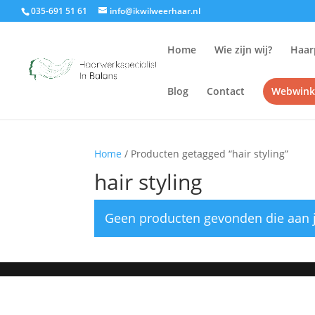
035-691 51 61
info@ikwilweerhaar.nl
Home
Wie zijn wij?
Haar
Blog
Contact
Webwink
Home
/ Producten getagged “hair styling”
hair styling
Geen producten gevonden die aan j