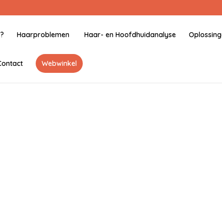
j?
Haarproblemen
Haar- en Hoofdhuidanalyse
Oplossin
Contact
Webwinkel