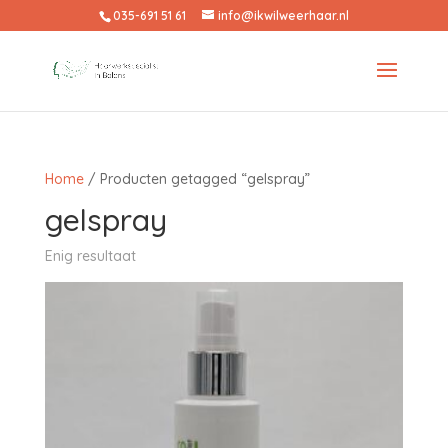
035-691 51 61
info@ikwilweerhaar.nl
Home
/ Producten getagged “gelspray”
gelspray
Enig resultaat